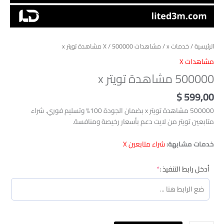
الرئيسية
/
خدمات x
/
مشاهدات X
/ 500000 مشاهدة تويتر x
مشاهدات X
500000 مشاهدة تويتر x
$
599,00
500000 مشاهدة تويتر x بضمان الجودة 100% وتسليم فوري. شراء
متابعين تويتر من لايت دعم بأسعار رخيصة ومنافسة.
خدمات مشابهة:
شراء متابعين X
(required)
أدخل رابط التنفيذ :
*