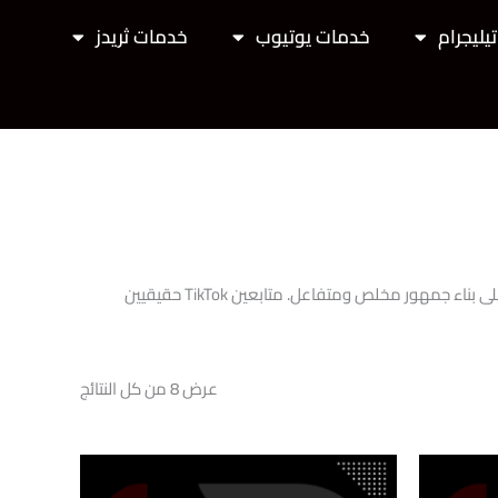
يليجرام
خدمات يوتيوب
خدمات ثريدز
شراء متابعين تيك توك حقيقيين لتنمية حسابك بسرعة. متابعين تيك توك من لايت دعم يعززون ظهور محتواك في صفحة For You ويساعدونك على بناء جمهور مخلص ومتفاعل. متابعين TikTok حقيقيين
عرض ⁦8⁩ من كل النتائج