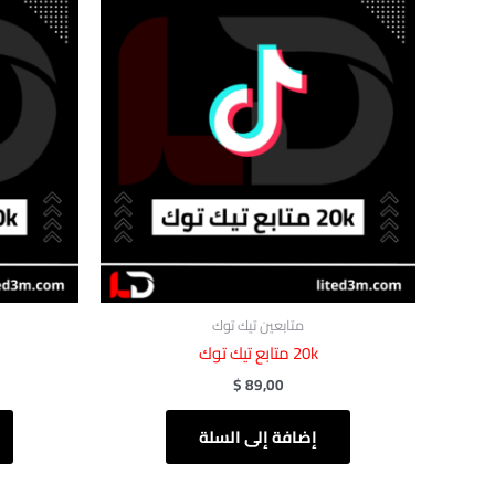
متابعين تيك توك
20k متابع تيك توك
$
89,00
إضافة إلى السلة