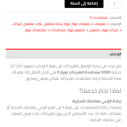
إضافة إلى السلة
التصنيف:
مشاهدات X
الوسوم:
x
,
تعليقات x
,
تعليقات تويتر
,
تويتر
,
زيادة متابعين
,
شراء متابعين
,
لايكات
x
,
لايكات تويتر
,
متابعين x
,
متابعين تويتر
,
مشاهدات x
,
مشاهدات تويتر
الوصف
هل ترغب في زيادة الوصول لتغريداتك على تويتر X وجذب جمهور أكبر؟ إذاً،
خدمتنا
5000 مشاهدة لتغريدات تويتر X
هي الحل الأمثل لك! نوفر لك
هذه الخدمة لزيادة مشاهدات تغريداتك بشكل طبيعي وسريع.
لماذا تختار خدمتنا؟
زيادة الوعي بعلامتك التجارية
تساعدك زيادة المشاهدات على تويتر X في تعزيز الوعي بعلامتك التجارية أو
منتجاتك. كلما زاد عدد الأشخاص الذين يرون تغريداتك، زادت فرص التعرف
على علامتك التجارية.