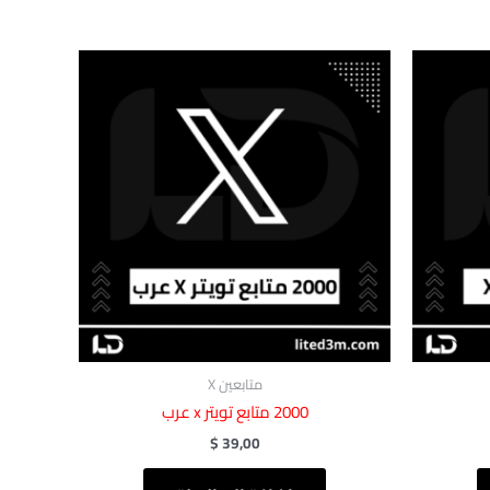
متابعين X
2000 متابع تويتر x عرب
$
39,00