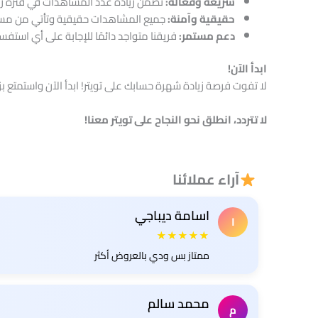
سريعة وفعالة:
نضمن زيادة عدد المشاهدات في فترة زم
حقيقية وآمنة:
جميع المشاهدات حقيقية وتأتي من مست
دعم مستمر:
فريقنا متواجد دائمًا للإجابة على أي استفس
ابدأ الآن!
لا تفوت فرصة زيادة شهرة حسابك على تويتر! ابدأ الآن واستمتع بزيادة 20000 مشاهدة حقيقية لمحتواك واجذب المزيد من المتابعين 
لا تتردد، انطلق نحو النجاح على تويتر معنا!
آراء عملائنا
اسامة ديباجي
ا
★★★★★
ممتاز بس ودي بالعروض أكثر
محمد سالم
م