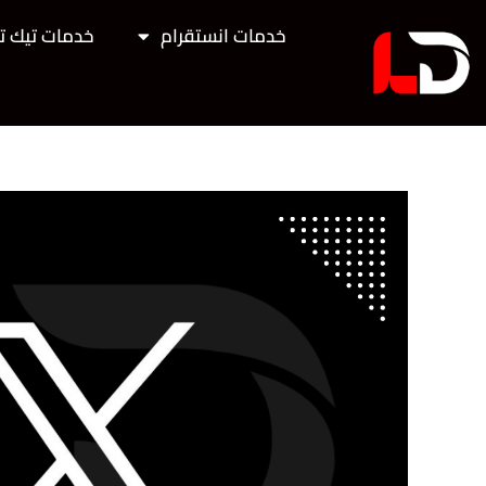
خطي
خدمات انستقرام
خدمات تيك ت
لى
لمحتوى