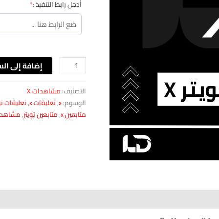
(required)
أدخل رابط التنفيذ :
*
إضافة إلى الس
التصنيف:
مشاهدات X
الوسوم:
x
,
تعليقات x
,
تعليقات تو
متابعين x
,
متابعين تويتر
,
مشاهدات