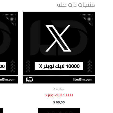
منتجات ذات صلة
لايكات X
$
69,00