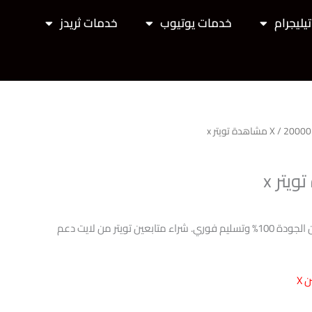
يليجرام
خدمات يوتيوب
خدمات ثريدز
/ 20000 مشاهدة تويتر x
20000 مشاهدة تويتر x بضمان الجودة 100% وتسليم فوري. شراء متابعين تويتر من لايت دعم
 X