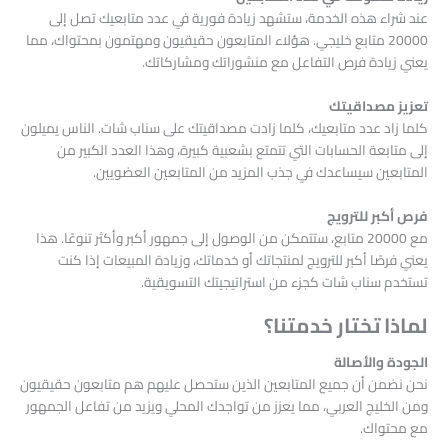
عند شراء هذه الخدمة، ستشهد زيادة فورية في عدد متابعيك تصل إلى
20000 متابع خليجي. هؤلاء المتابعون حقيقيون ومهتمون بمحتواك، مما
يعني زيادة فرص التفاعل مع منشوراتك ومشاركاتك.
تعزيز مصداقيتك
كلما زاد عدد متابعيك، كلما زادت مصداقيتك على سناب شات. الناس يميلون
إلى متابعة الحسابات التي تتمتع بشعبية كبيرة، وهذا العدد الكبير من
المتابعين سيساعدك في جذب المزيد من المتابعين العضويين.
فرص أكبر للترويج
مع 20000 متابع، ستتمكن من الوصول إلى جمهور أكبر وأكثر تنوعًا. هذا
يعني فرصًا أكبر للترويج لمنتجاتك أو خدماتك، وزيادة المبيعات إذا كنت
تستخدم سناب شات كجزء من استراتيجيتك التسويقية.
لماذا تختار خدمتنا؟
الجودة والأصالة
نحن نضمن أن جميع المتابعين الذين ستحصل عليهم هم متابعون حقيقيون
ومن الخليج العربي، مما يعزز من تواجدك المحلي ويزيد من تفاعل الجمهور
مع محتواك.