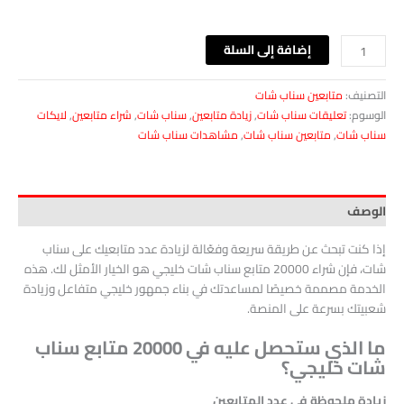
إضافة إلى السلة
التصنيف:
متابعين سناب شات
الوسوم:
تعليقات سناب شات
,
زيادة متابعين
,
سناب شات
,
شراء متابعين
,
لايكات
سناب شات
,
متابعين سناب شات
,
مشاهدات سناب شات
الوصف
إذا كنت تبحث عن طريقة سريعة وفعّالة لزيادة عدد متابعيك على سناب
شات، فإن شراء 20000 متابع سناب شات خليجي هو الخيار الأمثل لك. هذه
الخدمة مصممة خصيصًا لمساعدتك في بناء جمهور خليجي متفاعل وزيادة
شعبيتك بسرعة على المنصة.
ما الذي ستحصل عليه في 20000 متابع سناب
شات خليجي؟
زيادة ملحوظة في عدد المتابعين