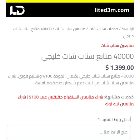
الرئيسية
/
خدمات سناب شات
/
متابعين سناب شات
/ 40000 متابع سناب شات
خليجي
متابعين سناب شات
40000 متابع سناب شات خليجي
$
1.399,00
40000 متابع سناب شات خليجي بضمان الجودة 100% وتسليم فوري. شراء
متابعين سناب شات من لايت دعم بأسعار رخيصة ومنافسة.
خدمات مشابهة:
شراء متابعين انستقرام حقيقيين عرب 100%
|
شراء
متابعين تيك توك
(required)
أدخل رابط التنفيذ :
*