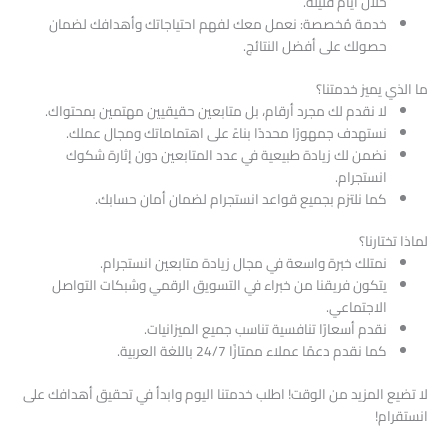
خلال أيام قليلة.
خدمة مُخصصة: نعمل معك لفهم احتياجاتك وأهدافك لضمان
حصولك على أفضل النتائج.
ما الذي يميز خدمتنا؟
لا نقدم لك مجرد أرقام، بل متابعين حقيقيين مهتمين بمحتواك.
نستهدف جمهورًا محددًا بناءً على اهتماماتك ومجال عملك.
نضمن لك زيادة طبيعية في عدد المتابعين دون إثارة شكوك
انستجرام.
كما نلتزم بجميع قواعد انستجرام لضمان أمان حسابك.
لماذا تختارنا؟
نمتلك خبرة واسعة في مجال زيادة متابعين انستجرام.
يتكون فريقنا من خبراء في التسويق الرقمي وشبكات التواصل
الاجتماعي.
نقدم أسعارًا تنافسية تناسب جميع الميزانيات.
كما نقدم دعمًا عملاء ممتازًا 24/7 باللغة العربية.
لا تضيع المزيد من الوقت! اطلب خدمتنا اليوم وابدأ في تحقيق أهدافك على
انستقرام!