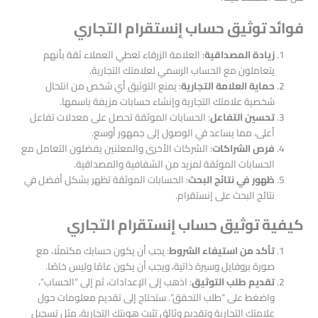
فوائد توثيق حساب إنستقرام التجاري
زيادة المصداقية
: العلامة الزرقاء تعطي العملاء ثقة بأنهم
يتعاملون مع الحساب الرسمي لعلامتك التجارية.
حماية العلامة التجارية
: يمنع التوثيق أي شخص من انتحال
شخصية علامتك التجارية وإنشاء حسابات مزيفة باسمها.
تحسين التفاعل
: الحسابات الموثقة تحصل على معدلات تفاعل
أعلى، مما يساعد في الوصول إلى جمهور أوسع.
فرص الشراكات
: الشركات الأخرى والمعلنين يفضلون التعامل مع
الحسابات الموثقة لمزيد من الشفافية والمصداقية.
ظهور في نتائج البحث
: الحسابات الموثقة تظهر بشكل أفضل في
نتائج البحث على إنستقرام.
كيفية توثيق حساب إنستقرام التجاري
تأكد من استيفاء الشروط
: يجب أن يكون حسابك مكتملًا، مع
صورة بروفايل وسيرة ذاتية، ويجب أن يكون عامًا وليس خاصًا.
تقديم طلب التوثيق
: اذهب إلى الإعدادات، ثم إلى “الحساب”،
واضغط على “طلب التحقق”. ستحتاج إلى تقديم معلومات حول
علامتك التجارية وتقديم وثائق تثبت هويتك التجارية، مثل تسجيل