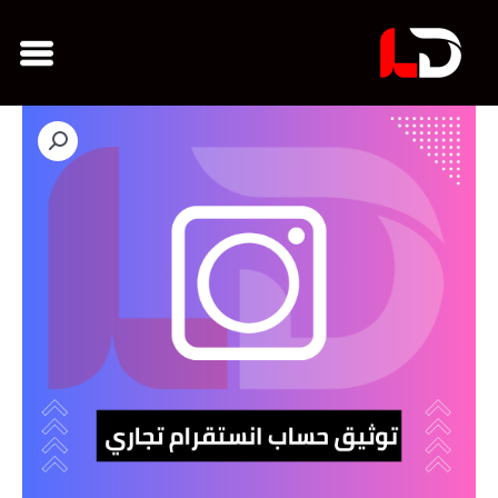
خطي
nu
لى
لمحتوى
كمية
خدمات x
توثيق
حساب
انستقرام
تجاري