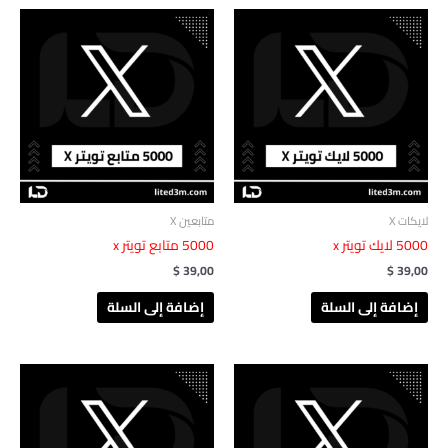
لايكات X
متابعين X
‎ 5000لايك‏‏‎ تويتر x
$
39,00
$
39,00
إضافة إلى السلة
إضافة إلى السلة