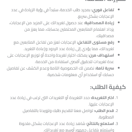
تفاعل فوري:
بمجرد طلب الخدمة، ستبدأ في رؤية الزيادة في عدد
الإعجابات بشكل سريع.
زيادة المصداقية:
عند حصول تغريداتك على المزيد من الإعجابات،
يزداد اهتمام المتابعين المحتملين بحسابك، مما يعزز من
مصداقيتك.
رفع مستوى التفاعل:
الإعجابات تعزز من تفاعل المتابعين مع
تغريداتك، مما يؤدي إلى زيادة عدد الردود وإعادة التغريد.
استهداف مرن:
يمكنك اختيار تغريدة واحدة أو توزيع الإعجابات على
عدة تغريدات لتحقيق أقصى استفادة من الخدمة.
سرية تامة:
نضمن لك الخصوصية التامة وعدم الكشف عن تفاصيل
حسابك أو استخدام أي معلومات شخصية.
كيفية الطلب:
اختر التغريدة:
حدد التغريدة أو التغريدات التي ترغب في زيادة عدد
الإعجابات عليها.
قدم الطلب:
تواصل معنا لتقديم طلبك وتزويدنا بالتفاصيل
المطلوبة.
استمتع بالنتائج:
شاهد زيادة عدد الإعجابات بشكل ملحوظ
واستمتع بتفاعل جمهور أوسع مع تغريداتك.