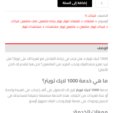
إضافة إلى السلة
التصنيف:
لايكات X
الوسوم:
x
,
تعليقات x
,
تعليقات تويتر
,
تويتر
,
زيادة متابعين
,
شراء متابعين
,
لايكات
x
,
لايكات تويتر
,
متابعين x
,
متابعين تويتر
,
مشاهدات x
,
مشاهدات تويتر
الوصف
‎ 1000لايك تويتر x، هل ترغب في زيادة التفاعل مع تغريداتك على تويتر؟ هل
تريد تعزيز مصداقيتك وجذب المزيد من المتابعين؟ نحن هنا لنقدم لك الحل
الأمثل!
ما هي خدمة 1000 لايك تويتر؟
خدمة
1000 لايك تويتر
تتيح لك الحصول على ألف إعجاب على تغريدة واحدة
أو عدة تغريدات من اختيارك. هذه الخدمة مصممة خصيصًا لمساعدتك في
تحسين وجودك على منصة تويتر وجذب انتباه جمهور أوسع.
مميزات الخدمة: