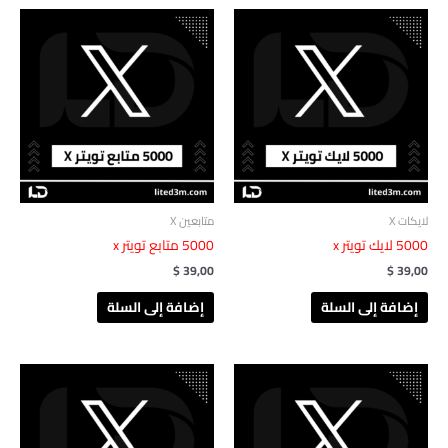
لايكات X
متابعين X
‎ 5000لايك‏‏‎ تويتر x
$
39,00
$
39,00
إضافة إلى السلة
إضافة إلى السلة