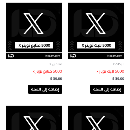
لايكات X
متابعين X
‎ 5000لايك‏‏‎ تويتر x
$
39,00
$
39,00
إضافة إلى السلة
إضافة إلى السلة