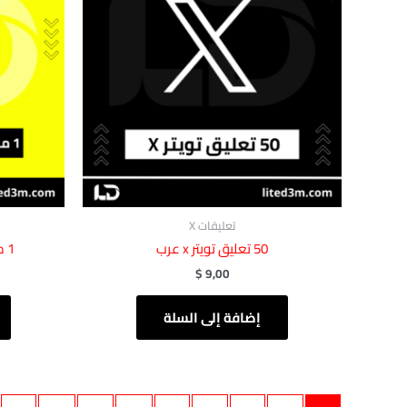
تعليقات X
‎ 50تعليق تويتر x عرب‎‏‏‎
1 مليون مشاهدة ‏‏سناب شات
$
9,00
إضافة إلى السلة