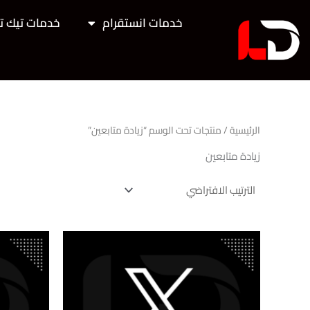
خطي
خدمات انستقرام
خدمات تيك ت
لى
لمحتوى
الرئيسية
/ منتجات تحت الوسم “زيادة متابعين”
زيادة متابعين