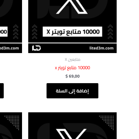
متابعين X
‎ 10000متابع تويتر x
$
69,00
إضافة إلى السلة