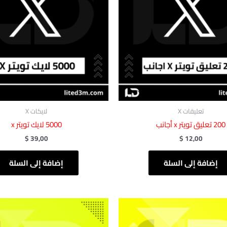
تعليقات X
لايكات X
‎ 200تعليق تويتر x أجانب
‎ 5000لايك‏‏‎ تويتر x
$
39,00
$
12,00
إضافة إلى السلة
إضافة إلى السلة