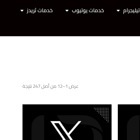
يليجرام
خدمات يوتيوب
خدمات ثريدز
عرض 1–12 من أصل 247 نتيجة