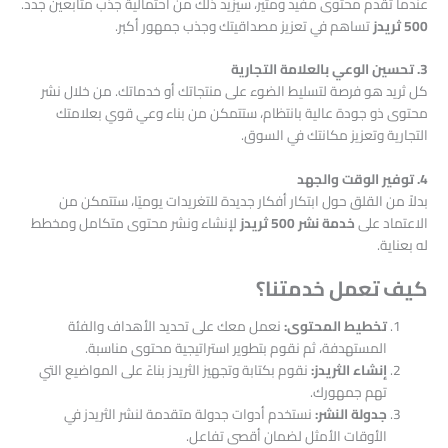
عندما تقدم محتوى مفيد ومثير، سيزيد ذلك من احتمالية جذب متابعين جدد.
500 ثريدز
تساهم في تعزيز مصداقيتك وجذب جمهور أكبر.
3. تحسين الوعي بالعلامة التجارية
كل ثريد هو فرصة لتسليط الضوء على منتجاتك أو خدماتك. من خلال نشر
محتوى ذو جودة عالية بانتظام، ستتمكن من بناء وعي قوي بعلامتك
التجارية وتعزيز مكانتك في السوق.
4. توفير الوقت والجهد
بدلاً من القلق حول ابتكار أفكار جديدة للتغريدات يوميًا، ستتمكن من
الاعتماد على
خدمة نشر 500 ثريدز
لإنشاء ونشر محتوى متكامل ومخطط
له بعناية.
كيف تعمل خدمتنا؟
تخطيط المحتوى:
نعمل معك على تحديد الأهداف والفئة
المستهدفة، ثم نقوم بتطوير استراتيجية محتوى مناسبة.
إنشاء الثريدز:
نقوم بكتابة وتجهيز الثريدز بناءً على المواضيع التي
تهم جمهورك.
جدولة النشر:
نستخدم أدوات جدولة متقدمة لنشر الثريدز في
الأوقات الأمثل لضمان أقصى تفاعل.