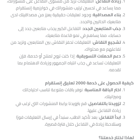
زيادة التفاعل
: التعليقات تزيد من مستوى التفاعل على منشوراتك،
مما يساعد في تحسين ترتيب منشوراتك في خوارزمية إنستقرام.
بناء المصداقية
: وجود تعليقات حقيقية يعزز من مصداقيتك لدى
متابعيك الحاليين والجدد.
جذب المتابعين الجدد
: التفاعل الكبير يجذب متابعين جدد إلى
حسابك، مما يساهم في نمو قاعدة متابعيك.
تشجيع النقاش
: التعليقات تحفز النقاش بين المتابعين، وتزيد من
تفاعلهم مع محتواك.
دعم الحملات التسويقية
: إذا كنت تروج لمنتج أو خدمة، فإن
التعليقات تساعد في جذب انتباه الجمهور وزيادة الاهتمام بما
تقدمه.
كيفية الحصول على خدمة 2000 تعليق إنستقرام
اختر الباقة المناسبة
: نوفر باقات متنوعة تناسب احتياجاتك
وميزانيتك.
تزويدنا بالتفاصيل
: قم بتزويدنا برابط المنشورات التي ترغب في
زيادة التفاعل عليها.
ابدأ التفاعل
: بعد تأكيد الطلب، سنبدأ في إرسال التعليقات فورًا
وستلاحظ زيادة في التفاعل خلال فترة قصيرة.
لماذا تختار خدمتنا؟