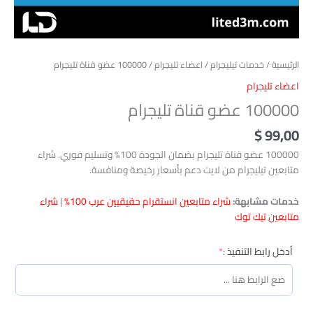
الرئيسية
/
خدمات تيليجرام
/
اعضاء تليجرام
/ 100000 عضو قناة تليجرام
اعضاء تليجرام
100000 عضو قناة تليجرام
$
99,00
100000 عضو قناة تليجرام بضمان الجودة 100% وتسليم فوري. شراء
متابعين تيليجرام من لايت دعم بأسعار رخيصة ومنافسة.
خدمات مشابهة:
شراء متابعين انستقرام حقيقيين عرب 100%
|
شراء
متابعين تيك توك
(required)
أدخل رابط التنفيذ :
*