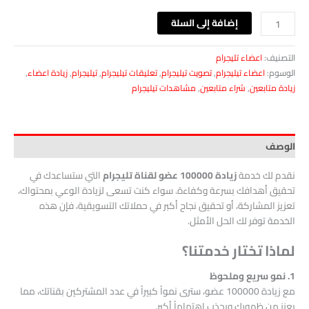
إضافة إلى السلة
التصنيف:
اعضاء تليجرام
الوسوم:
اعضاء تيليجرام
,
تصويت تيليجرام
,
تعليقات تيليجرام
,
تيليجرام
,
زيادة اعضاء
,
زيادة متابعين
,
شراء متابعين
,
مشاهدات تيليجرام
الوصف
نقدم لك خدمة
زيادة 100000 عضو لقناة تليجرام
التي ستساعدك في
تحقيق أهدافك بسرعة وكفاءة. سواء كنت تسعى لزيادة الوعي بمحتواك،
تعزيز المشاركة، أو تحقيق نجاح أكبر في حملاتك التسويقية، فإن هذه
الخدمة توفر لك الحل الأمثل.
لماذا تختار خدمتنا؟
1. نمو سريع وملحوظ
مع زيادة 100000 عضو، سترى نمواً كبيراً في عدد المشتركين بقناتك، مما
يعزز من ظهورك ويجذب اهتماماً أكبر.