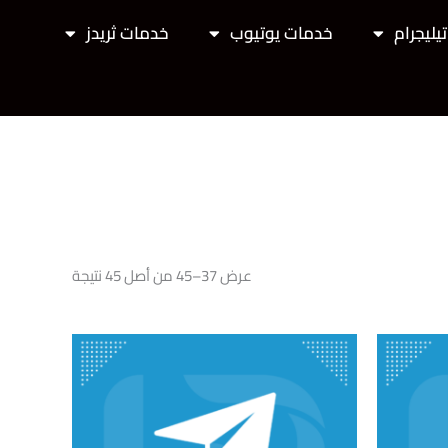
يليجرام
خدمات يوتيوب
خدمات ثريدز
عرض 37–45 من أصل 45 نتيجة